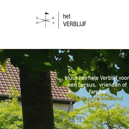
het
VERBLIJF
Huur het hele Verblijf voo
een cursus, vrienden of
familie
bekijk onze weekend
formule